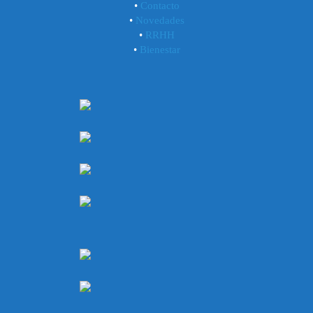
•
Contacto
•
Novedades
•
RRHH
•
Bienestar