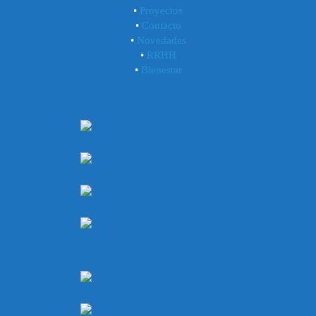
•
Proyectos
•
Contacto
•
Novedades
•
RRHH
•
Bienestar