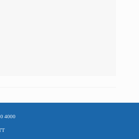
90 4000
TT