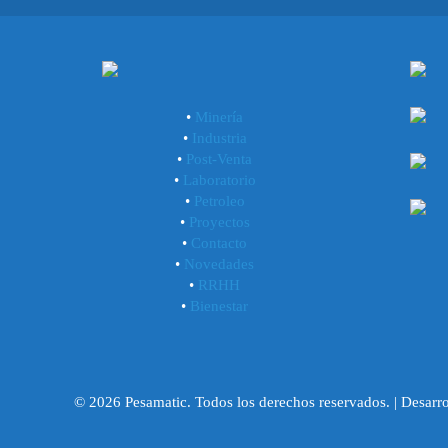
•
Minería
•
Industria
•
Post-Venta
•
Laboratorio
•
Petroleo
•
Proyectos
•
Contacto
•
Novedades
•
RRHH
•
Bienestar
© 2026 Pesamatic. Todos los derechos reservados. | Desarr