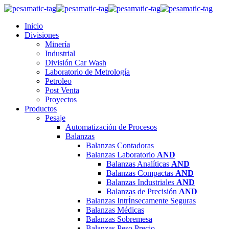
Inicio
Divisiones
Minería
Industrial
División Car Wash
Laboratorio de Metrología
Petroleo
Post Venta
Proyectos
Productos
Pesaje
Automatización de Procesos
Balanzas
Balanzas Contadoras
Balanzas Laboratorio
AND
Balanzas Analíticas
AND
Balanzas Compactas
AND
Balanzas Industriales
AND
Balanzas de Precisión
AND
Balanzas IntrÍnsecamente Seguras
Balanzas Médicas
Balanzas Sobremesa
Balanzas Peso Precio