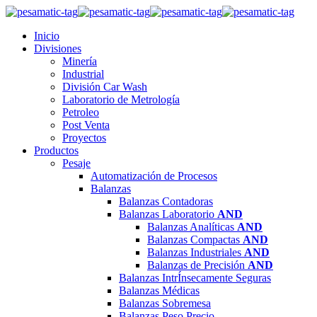
Inicio
Divisiones
Minería
Industrial
División Car Wash
Laboratorio de Metrología
Petroleo
Post Venta
Proyectos
Productos
Pesaje
Automatización de Procesos
Balanzas
Balanzas Contadoras
Balanzas Laboratorio
AND
Balanzas Analíticas
AND
Balanzas Compactas
AND
Balanzas Industriales
AND
Balanzas de Precisión
AND
Balanzas IntrÍnsecamente Seguras
Balanzas Médicas
Balanzas Sobremesa
Balanzas Peso Precio