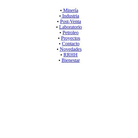
•
Minería
•
Industria
•
Post-Venta
•
Laboratorio
•
Petroleo
•
Proyectos
•
Contacto
•
Novedades
•
RRHH
•
Bienestar