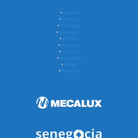
•
Minería
•
Industria
•
Post-Venta
•
Laboratorio
•
Petroleo
•
Proyectos
•
Contacto
•
Novedades
•
RRHH
•
Bienestar