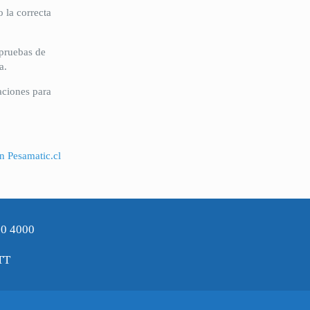
 la correcta
 pruebas de
a.
aciones para
n Pesamatic.cl
90 4000
TT