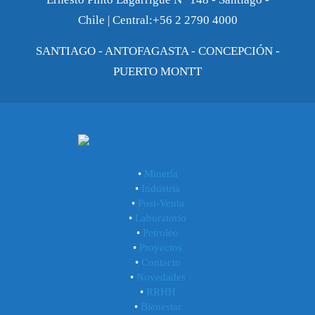
Chile | Central:+56 2 2790 4000
SANTIAGO - ANTOFAGASTA - CONCEPCIÓN -
PUERTO MONTT
•
Minería
•
Industria
•
Post-Venta
•
Laboratorio
•
Petroleo
•
Proyectos
•
Contacto
•
Novedades
•
RRHH
•
Bienestar